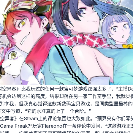
时空异客》比我玩过的任何一款宝可梦游戏都强太多了，”主播Dans
有机会达到这样的高度，结果却落在另一家工作室手里，我就觉
想‘冲’我，但我真心觉得这款新数码宝贝游戏，是同类型里最棒的
一条推文中写道，“它的水准真的上了一个台阶。”
空异客》在Steam上的评论氛围也大致如此。“预算只有你们
me Freak?”玩家Flareono在一条评论中发问，“这款游