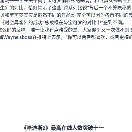
游戏——它完美平衡了宝可梦偏轻松的基调，和《真女神转生》
生》的对比，恰好揭示了这些“跨系列比较”背后一个不算隐秘
贝和宝可梦其实是截然不同的作品;你完全可以因为各自不同的
《时空异客》的成功“总被框在与宝可梦的对比中”感到不满。
这么好的反响，唯一让我有点难受的是，大家似乎又一次做不到‘
播Wayneisboss在推特上表示，“你可以两者都喜欢，或者更
《哈迪斯2》最高在线人数突破十一