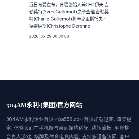
近日育碧宣布，育碧创始人兼CEO伊夫·吉
勒莫特(Yves Guillemot)之子查理·吉勒莫
特(Charlie Guillemot)将与克里斯托夫・
德雷纳斯(Christophe Derenne
2026-05-29 00:00:03
304AM永利·(集团)官方网站
304AM永利企业首页✅pa558.cc✅首页加载迅速, 渲染稳
定. 体验页面在手机端与桌面端均适配, 跳转流畅. 平台整
合真人游戏, 棋牌及体育电竞内容, 支持多设备访问. 客户