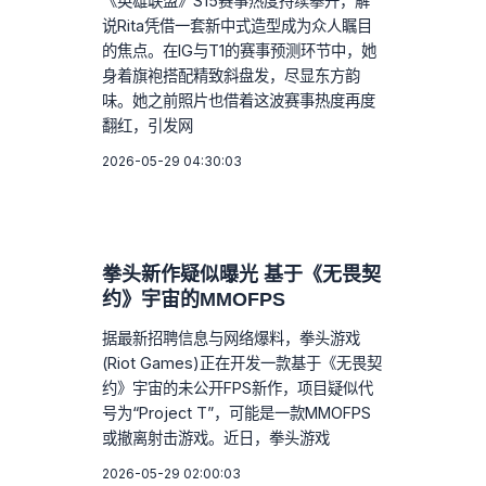
《英雄联盟》S15赛事热度持续攀升，解
说Rita凭借一套新中式造型成为众人瞩目
的焦点。在IG与T1的赛事预测环节中，她
身着旗袍搭配精致斜盘发，尽显东方韵
味。她之前照片也借着这波赛事热度再度
翻红，引发网
2026-05-29 04:30:03
拳头新作疑似曝光 基于《无畏契
约》宇宙的MMOFPS
据最新招聘信息与网络爆料，拳头游戏
(Riot Games)正在开发一款基于《无畏契
约》宇宙的未公开FPS新作，项目疑似代
号为“Project T”，可能是一款MMOFPS
或撤离射击游戏。近日，拳头游戏
2026-05-29 02:00:03