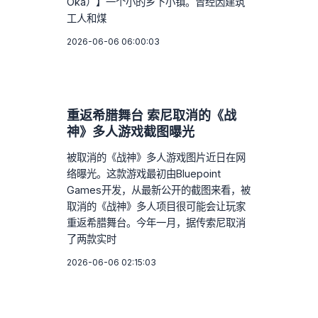
Oka）】一个小的乡下小镇。曾经因建筑
工人和煤
2026-06-06 06:00:03
重返希腊舞台 索尼取消的《战
神》多人游戏截图曝光
被取消的《战神》多人游戏图片近日在网
络曝光。这款游戏最初由Bluepoint
Games开发，从最新公开的截图来看，被
取消的《战神》多人项目很可能会让玩家
重返希腊舞台。今年一月，据传索尼取消
了两款实时
2026-06-06 02:15:03