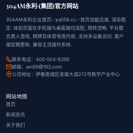
304AM永利·(集团)官方网站
304AM永利企业首页✅pa558.cc✅首页加载迅速, 渲染稳
定. 体验页面在手机端与桌面端均适配, 跳转流畅. 平台整
合真人游戏, 棋牌及体育电竞内容, 支持多设备访问. 客户
端定期更新, 兼容主流操作系统.
联系电话：400-504-8266
邮箱：am56@163.com
公司地址：伊春南城区发展大道272号数字产业中心
网站地图
首页
新闻资讯
关于我们