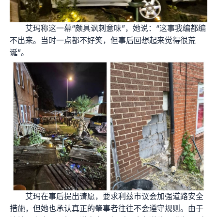
艾玛称这一幕“颇具讽刺意味”，她说：“这事我编都编
不出来。当时一点都不好笑，但事后回想起来觉得很荒
诞”。
艾玛在事后提出请愿，要求利兹市议会加强道路安全
措施，但她也承认真正的肇事者往往不会遵守规则。由于