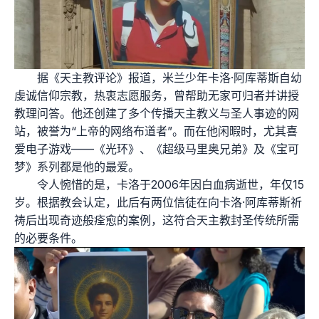
据《天主教评论》报道，米兰少年卡洛·阿库蒂斯自幼
虔诚信仰宗教，热衷志愿服务，曾帮助无家可归者并讲授
教理问答。他还创建了多个传播天主教义与圣人事迹的网
站，被誉为“上帝的网络布道者”。而在他闲暇时，尤其喜
爱电子游戏——《光环》、《超级马里奥兄弟》及《宝可
梦》系列都是他的最爱。
令人惋惜的是，卡洛于2006年因白血病逝世，年仅15
岁。根据教会认定，此后有两位信徒在向卡洛·阿库蒂斯祈
祷后出现奇迹般痊愈的案例，这符合天主教封圣传统所需
的必要条件。