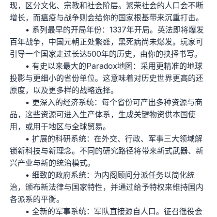
现，区分文化、宗教和社会阶层。繁荣社会的人口会不断
增长，而瘟疫与战争则会给你的国家根基带来沉重打击。
• 系列最早的开局年份：1337年开局。英法即将爆发
百年战争，中国元朝正处繁盛，黑死病尚未爆发。玩家可
引导一个国家走过长达500年的历史，由你的抉择书写。
• 有史以来最大的Paradox地图：采用更精准的地球
投影与更细小的省份单位。这意味着对历史世界更高的还
原度，以及更多样的战略选择。
• 更深入的经济系统：每个省份可产出多种资源与商
品，这些资源可进入生产体系，生成关键物资供本国使
用，或用于地区与全球贸易。
• 扩展的科研系统：在外交、行政、军事三大领域解
锁新科技与新理念。不同的研究路径将带来新式武器、新
兴产业与新的统治模式。
• 细致的政府系统：为内阁顾问分派任务以简化统
治，颁布新法律与国家特性，并通过给予特权来维持国内
各派系的平衡。
• 全新的军事系统：军队直接源自人口。征召徭役会