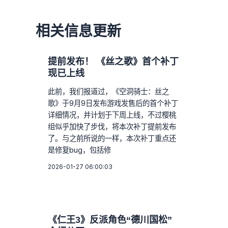
相关信息更新
提前发布！ 《丝之歌》首个补丁
现已上线
此前，我们报道过，《空洞骑士：丝之
歌》于9月9日发布游戏发售后的首个补丁
详细情况，并计划于下周上线，不过樱桃
组似乎加快了步伐，将本次补丁提前发布
了。与之前所说的一样，本次补丁重点还
是修复bug，包括修
2026-01-27 06:00:03
《仁王3》反派角色“德川国松”