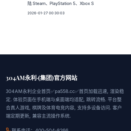
陆 Steam、PlayStation 5、Xbox S
2026-01-27 00:30:03
304AM永利·(集团)官方网站
304AM永利企业首页✅pa558.cc✅首页加载迅速, 渲染稳
定. 体验页面在手机端与桌面端均适配, 跳转流畅. 平台整
合真人游戏, 棋牌及体育电竞内容, 支持多设备访问. 客户
端定期更新, 兼容主流操作系统.
联系电话：400-504-8266