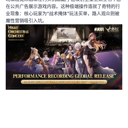
在公共广告展示游戏内容。这种极端操作造就了奇特的行
业现象：核心玩家为“战术掩体”玩法买单，路人观众则被
魔性营销吸引入坑。