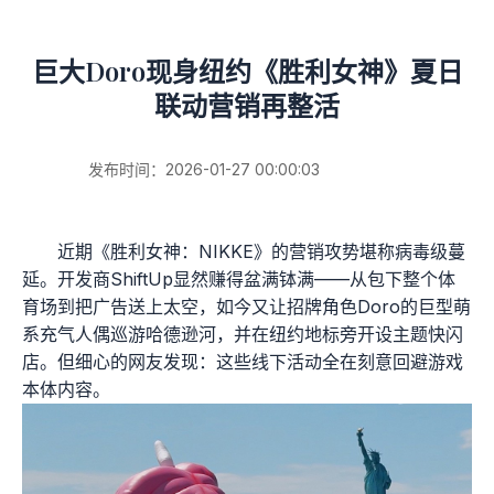
巨大Doro现身纽约《胜利女神》夏日
联动营销再整活
发布时间：2026-01-27 00:00:03
近期《胜利女神：NIKKE》的营销攻势堪称病毒级蔓
延。开发商ShiftUp显然赚得盆满钵满——从包下整个体
育场到把广告送上太空，如今又让招牌角色Doro的巨型萌
系充气人偶巡游哈德逊河，并在纽约地标旁开设主题快闪
店。但细心的网友发现：这些线下活动全在刻意回避游戏
本体内容。