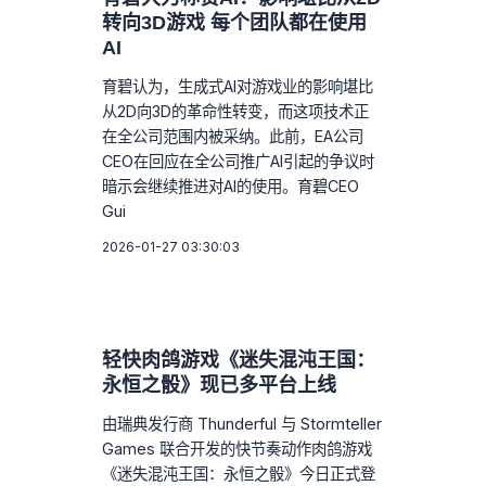
转向3D游戏 每个团队都在使用
AI
育碧认为，生成式AI对游戏业的影响堪比
从2D向3D的革命性转变，而这项技术正
在全公司范围内被采纳。此前，EA公司
CEO在回应在全公司推广AI引起的争议时
暗示会继续推进对AI的使用。育碧CEO
Gui
2026-01-27 03:30:03
轻快肉鸽游戏《迷失混沌王国：
永恒之骰》现已多平台上线
由瑞典发行商 Thunderful 与 Stormteller
Games 联合开发的快节奏动作肉鸽游戏
《迷失混沌王国：永恒之骰》今日正式登