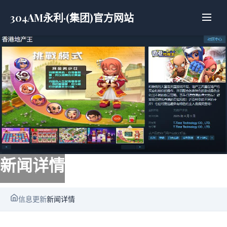
304AM永利·(集团)官方网站
新闻详情
信息更新
新闻详情