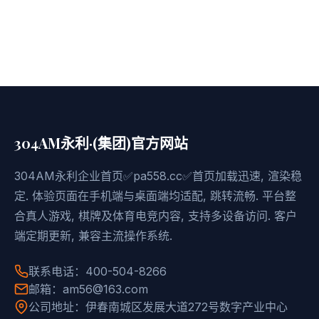
304AM永利·(集团)官方网站
304AM永利企业首页✅pa558.cc✅首页加载迅速, 渲染稳
定. 体验页面在手机端与桌面端均适配, 跳转流畅. 平台整
合真人游戏, 棋牌及体育电竞内容, 支持多设备访问. 客户
端定期更新, 兼容主流操作系统.
联系电话：400-504-8266
邮箱：am56@163.com
公司地址：伊春南城区发展大道272号数字产业中心