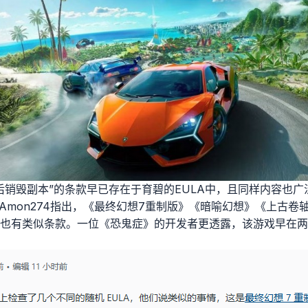
后销毁副本”的条款早已存在于育碧的EULA中，且同样内容也
用户Amon274指出，《最终幻想7重制版》《暗喻幻想》《上古卷
议中也有类似条款。一位《恐鬼症》的开发者更透露，该游戏早在