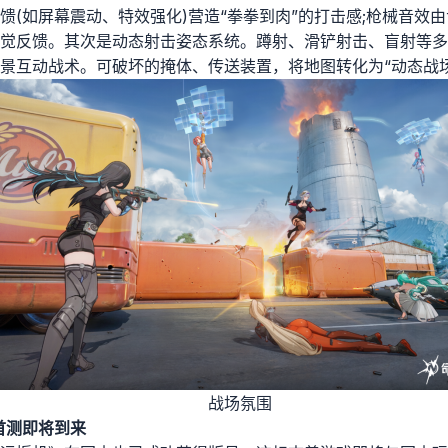
馈(如屏幕震动、特效强化)营造“拳拳到肉”的打击感;枪械音效
觉反馈。其次是动态射击姿态系统。蹲射、滑铲射击、盲射等多
景互动战术。可破坏的掩体、传送装置，将地图转化为“动态战场
战场氛围
首测即将到来