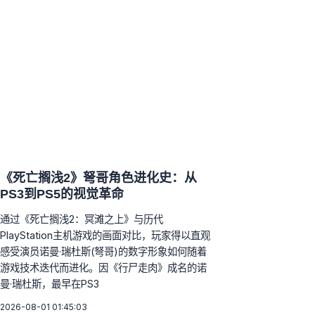
《死亡搁浅2》弩哥角色进化史：从
PS3到PS5的视觉革命
通过《死亡搁浅2：冥滩之上》与历代
PlayStation主机游戏的画面对比，玩家得以直观
感受演员诺曼·瑞杜斯(弩哥)的数字形象如何随着
游戏技术迭代而进化。因《行尸走肉》成名的诺
曼·瑞杜斯，最早在PS3
2026-08-01 01:45:03