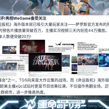
评!亮相WeGame备受关注
命运扳机》海外版本就已吸引大量玩家关注——萨罗斯官方发布的
发的预告片播放量突破百万，主播实况视频三天内狂揽44万播放。
人数便突破20万!
展会”之一，TGS向来是大作云集的战场，而《命运扳机》海外
欧美主播xQc试玩时更是节目效果拉满，不仅操作秀翻全场，还
在社群疯传，进一步推高热度。