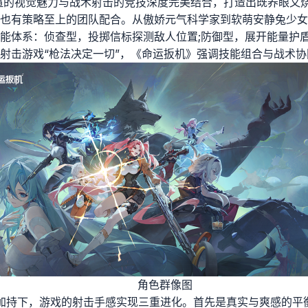
渲的视觉魅力与战术射击的竞技深度完美结合，打造出既养眼又
也有策略至上的团队配合。从傲娇元气科学家到软萌安静兔少女
能体系：侦查型，投掷信标探测敌人位置;防御型，展开能量护盾
射击游戏“枪法决定一切”，《命运扳机》强调技能组合与战术协
角色群像图
加持下，游戏的射击手感实现三重进化。首先是真实与爽感的平