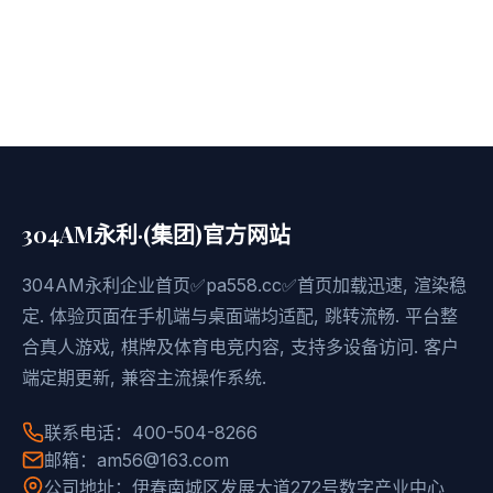
304AM永利·(集团)官方网站
304AM永利企业首页✅pa558.cc✅首页加载迅速, 渲染稳
定. 体验页面在手机端与桌面端均适配, 跳转流畅. 平台整
合真人游戏, 棋牌及体育电竞内容, 支持多设备访问. 客户
端定期更新, 兼容主流操作系统.
联系电话：400-504-8266
邮箱：am56@163.com
公司地址：伊春南城区发展大道272号数字产业中心