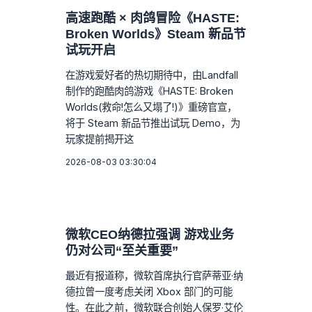
高速跑酷 × 肉鸽冒险《HASTE:
Broken Worlds》Steam 新品节
试玩开启
在游戏爱好者的热切期待中，由Landfall
制作的跑酷肉鸽游戏《HASTE: Broken
Worlds(救命!怎么又塌了!)》重磅官宣，
将于 Steam 新品节推出试玩 Demo，为
玩家提前揭开这
2026-08-03 03:30:04
微软CEO纳德拉强调 游戏业务
仍对公司“至关重要”
最近有报道称，微软首席执行官萨蒂亚·纳
德拉曾一度考虑关闭 Xbox 部门的可能
性。在此之前，微软联合创始人保罗·艾伦