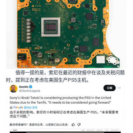
值得一提的是，索尼在最近的财报中在谈及关税问题
时，提到正在考虑在美国生产PS5主机。