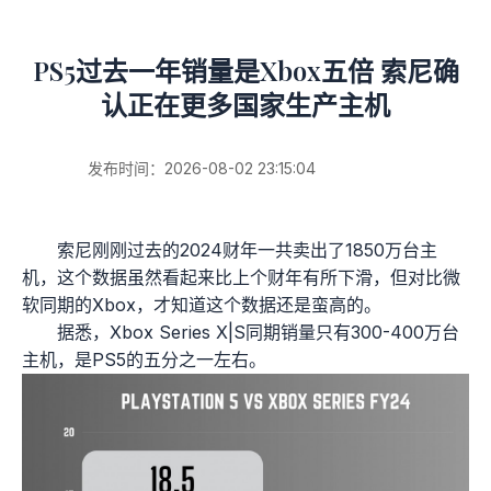
PS5过去一年销量是Xbox五倍 索尼确
认正在更多国家生产主机
发布时间：2026-08-02 23:15:04
索尼刚刚过去的2024财年一共卖出了1850万台主
机，这个数据虽然看起来比上个财年有所下滑，但对比微
软同期的Xbox，才知道这个数据还是蛮高的。
据悉，Xbox Series X|S同期销量只有300-400万台
主机，是PS5的五分之一左右。