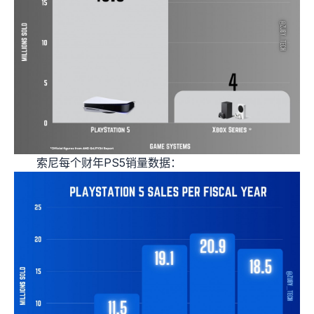
索尼每个财年PS5销量数据：