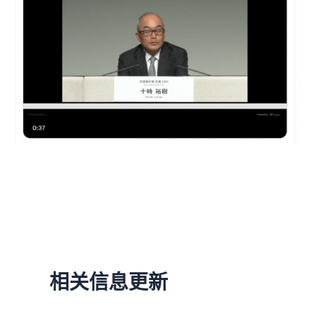
相关信息更新