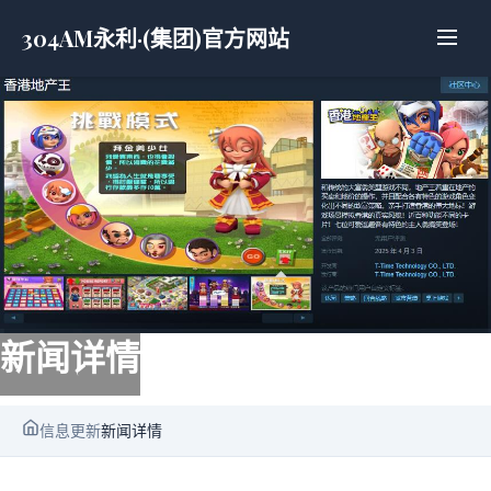
304AM永利·(集团)官方网站
新闻详情
信息更新
新闻详情