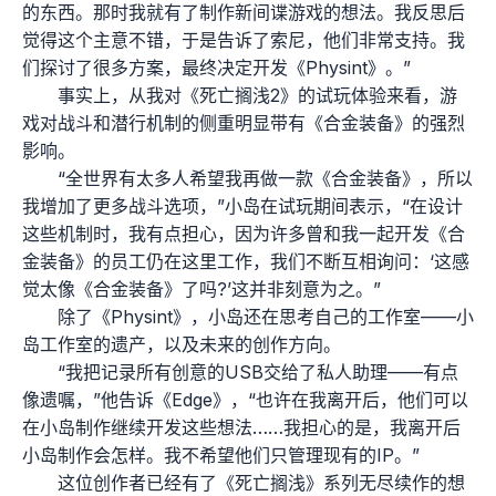
的东西。那时我就有了制作新间谍游戏的想法。我反思后
觉得这个主意不错，于是告诉了索尼，他们非常支持。我
们探讨了很多方案，最终决定开发《Physint》。”
事实上，从我对《死亡搁浅2》的试玩体验来看，游
戏对战斗和潜行机制的侧重明显带有《合金装备》的强烈
影响。
“全世界有太多人希望我再做一款《合金装备》，所以
我增加了更多战斗选项，”小岛在试玩期间表示，“在设计
这些机制时，我有点担心，因为许多曾和我一起开发《合
金装备》的员工仍在这里工作，我们不断互相询问：‘这感
觉太像《合金装备》了吗?’这并非刻意为之。”
除了《Physint》，小岛还在思考自己的工作室——小
岛工作室的遗产，以及未来的创作方向。
“我把记录所有创意的USB交给了私人助理——有点
像遗嘱，”他告诉《Edge》，“也许在我离开后，他们可以
在小岛制作继续开发这些想法……我担心的是，我离开后
小岛制作会怎样。我不希望他们只管理现有的IP。”
这位创作者已经有了《死亡搁浅》系列无尽续作的想