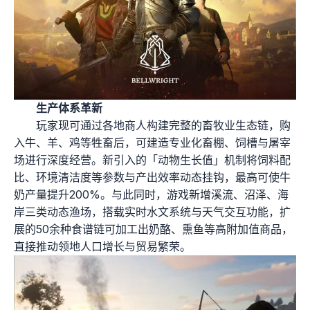
生产体系革新
玩家现可通过各地商人构建完整的畜牧业生态链，购
入牛、羊、鸡等牲畜后，可建造专业化畜棚、饲槽与屠宰
场进行深度经营。新引入的「动物生长值」机制将饲料配
比、环境清洁度等参数与产出效率动态挂钩，最高可使牛
奶产量提升200%。与此同时，游戏新增溪流、沼泽、海
岸三类动态渔场，搭载实时水文系统与天气交互功能，扩
展的50余种食谱链可加工出奶酪、熏鱼等高附加值商品，
直接推动领地人口增长与贸易繁荣。