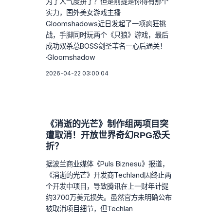
为了人气度拼了？但是前提是你得有那个
实力，国外美女游戏主播
Gloomshadows近日发起了一项疯狂挑
战，手脚同时玩两个《只狼》游戏，最后
成功双杀总BOSS剑圣苇名一心后通关！
·Gloomshadow
2026-04-22 03:00:04
《消逝的光芒》制作组两项目突
遭取消！开放世界奇幻RPG恐夭
折？
据波兰商业媒体《Puls Biznesu》报道，
《消逝的光芒》开发商Techland因终止两
个开发中项目，导致腾讯在上一财年计提
约3700万美元损失。虽然官方未明确公布
被取消项目细节，但Techlan