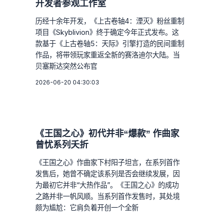
开发者参观工作室
历经十余年开发，《上古卷轴4：湮灭》粉丝重制
项目《Skyblivion》终于确定今年正式发布。这
款基于《上古卷轴5：天际》引擎打造的民间重制
作品，将带领玩家重返全新的赛洛迪尔大陆。当
贝塞斯达突然公布官
2026-06-20 04:30:03
《王国之心》初代并非“爆款” 作曲家
曾忧系列夭折
《王国之心》作曲家下村阳子坦言，在系列首作
发售后，她曾不确定该系列是否会继续发展，因
为最初它并非“大热作品”。《王国之心》的成功
之路并非一帆风顺。当系列首作发售时，其处境
颇为尴尬：它肩负着开创一个全新