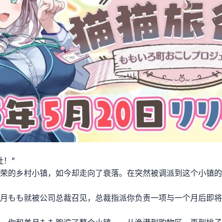
社！”
荣的乡村小镇，如今却走向了衰落。在突然被调派到这个小镇的
月もも就被公司总裁召见，总裁指派你负责一项与一个月后即将