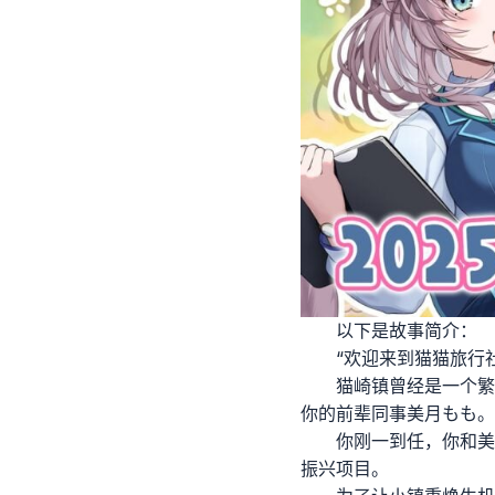
以下是故事简介：
“欢迎来到猫猫旅行
猫崎镇曾经是一个繁
你的前辈同事美月もも。
你刚一到任，你和美
振兴项目。