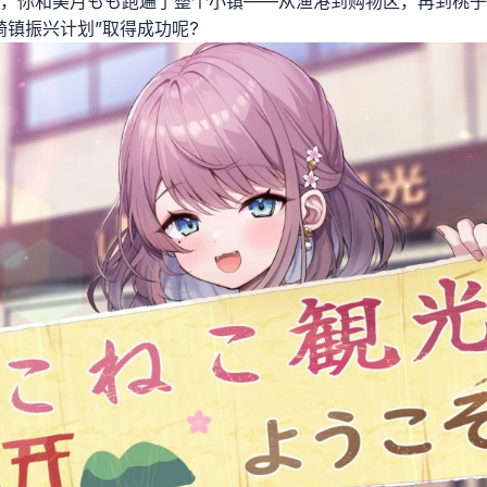
，你和美月もも跑遍了整个小镇——从渔港到购物区，再到桃子
崎镇振兴计划”取得成功呢?