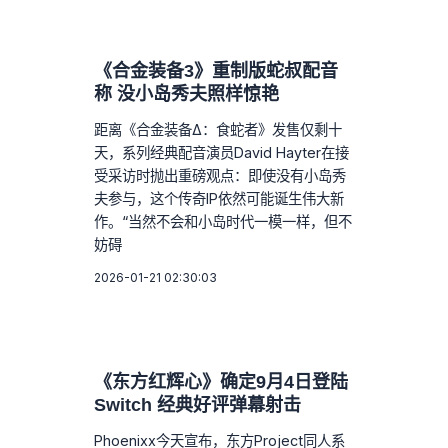
《合金装备3》重制版蛇叔配音
称 没小岛秀夫照样惊艳
距离《合金装备Δ：食蛇者》发售仅剩十
天，系列经典配音演员David Hayter在接
受采访时抛出重磅观点：即使没有小岛秀
夫参与，这个传奇IP依然可能诞生伟大新
作。“当然不会和小岛时代一模一样，但不
妨碍
2026-01-21 02:30:03
《东方红辉心》确定9月4日登陆
Switch 经典好评弹幕射击
Phoenixx今天宣布，东方Project同人系