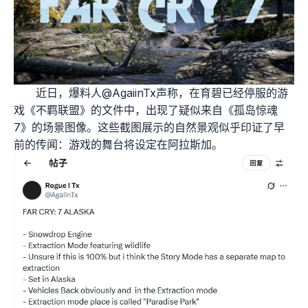
近日，爆料人@AgaiinTx声称，在育碧已经停服的游
戏《不羁联盟》的文件中，出现了疑似来自《孤岛惊魂
7》的场景图像。这些截图展示的自然景观似乎印证了早
前的传闻：游戏的舞台将设定在阿拉斯加。