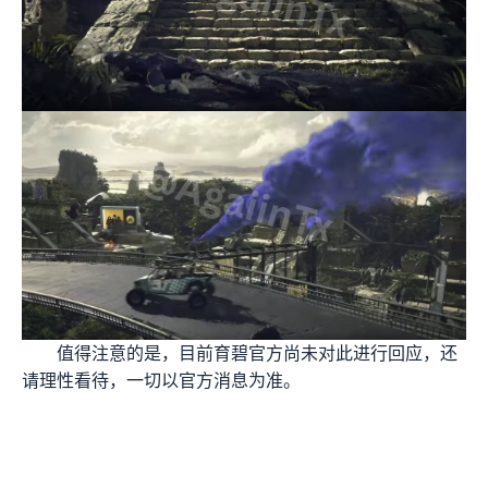
值得注意的是，目前育碧官方尚未对此进行回应，还
请理性看待，一切以官方消息为准。