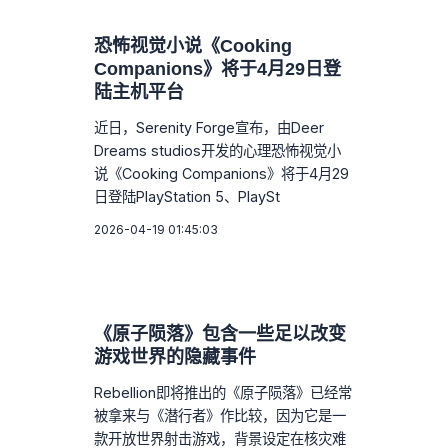
恐怖视觉小说《Cooking
Companions》将于4月29日登
陆主机平台
近日，Serenity Forge宣布，由Deer
Dreams studios开发的心理恐怖视觉小
说《Cooking Companions》将于4月29
日登陆PlayStation 5、PlaySt
2026-04-19 01:45:03
《原子陨落》包含一些足以改变
游戏世界的隐藏事件
Rebellion即将推出的《原子陨落》已经常
被拿来与《潜行者》作比较，因为它是一
款开放世界射击游戏，背景设定在核灾难