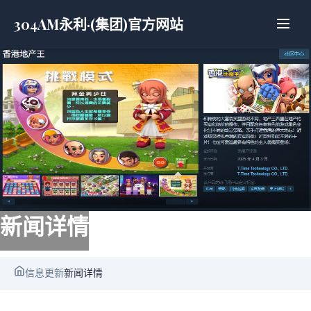
304AM永利·(集团)官方网站
新闻详情
信息更新
新闻详情