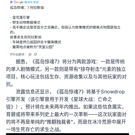
据悉，《孤岛惊魂7》将分为两款游戏：一款是传统
的单人剧情模式，另一款则是带有“掠夺射击”元素的独立
项目，核心玩法包括生存、资源收集以及与其他玩家的对
抗。
泄露信息还显示，《孤岛惊魂7》将基于Snowdrop
引擎开发（该引擎曾用于开发《星球大战：亡命之
徒》），预计将在未来两年内推出。如果这些信息属实，
育碧或将带来系列史上最大的一次革新——这次玩家面对
的将不再是单纯的“推翻独裁者”，而是在冰冷荒原中展开
一场生死存亡的求生之战。