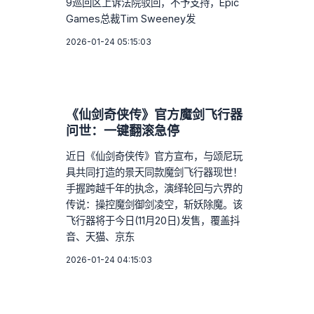
9巡回区上诉法院驳回，不予支持，Epic
Games总裁Tim Sweeney发
2026-01-24 05:15:03
《仙剑奇侠传》官方魔剑飞行器
问世：一键翻滚急停
近日《仙剑奇侠传》官方宣布，与颂尼玩
具共同打造的景天同款魔剑飞行器现世！
手握跨越千年的执念，演绎轮回与六界的
传说：操控魔剑御剑凌空，斩妖除魔。该
飞行器将于今日(11月20日)发售，覆盖抖
音、天猫、京东
2026-01-24 04:15:03