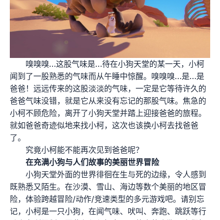
嗅嗅嗅…这股气味是…待在小狗天堂的某一天，小柯
闻到了一股熟悉的气味而从午睡中惊醒。嗅嗅嗅…是…是
爸爸！远远传来的这股淡淡的气味，一定是它等待许久的
爸爸气味没错，就是它从来没有忘记的那股气味。焦急的
小柯不顾危险，离开了小狗天堂并踏上迎接爸爸的旅程。
就如爸爸奇迹似地来找小柯，这次也该换小柯去找爸爸
了。
究竟小柯能不能再次见到爸爸呢？
在充满小狗与人们故事的美丽世界冒险
小狗天堂外面的世界徘徊在生与死的边缘，令人感到
既熟悉又陌生。在沙漠、雪山、海边等数个美丽的地区冒
险，体验跨越冒险/动作/竞速类型的多元游戏吧。请别忘
记，小柯是一只小狗，在闻气味、吠叫、奔跑、跳跃等行