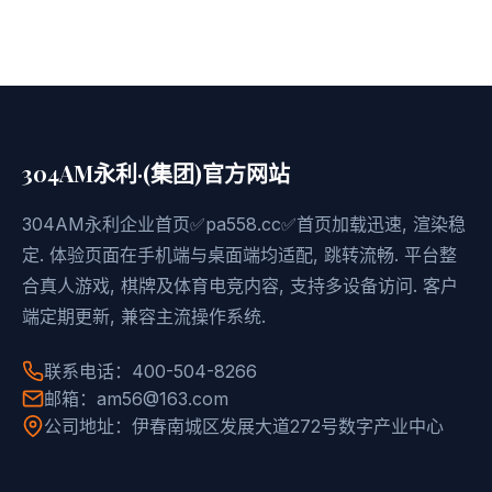
304AM永利·(集团)官方网站
304AM永利企业首页✅pa558.cc✅首页加载迅速, 渲染稳
定. 体验页面在手机端与桌面端均适配, 跳转流畅. 平台整
合真人游戏, 棋牌及体育电竞内容, 支持多设备访问. 客户
端定期更新, 兼容主流操作系统.
联系电话：400-504-8266
邮箱：am56@163.com
公司地址：伊春南城区发展大道272号数字产业中心