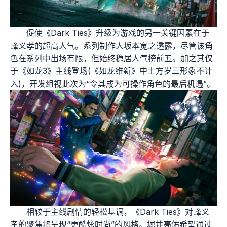
促使《Dark Ties》升级为游戏的另一关键因素在于
峰义孝的超高人气。系列制作人坂本宽之透露，尽管该角
色在系列中出场有限，但始终稳居人气榜前五。加之其仅
于《如龙3》主线登场(《如龙维新》中土方岁三形象不计
入)，开发组视此次为“令其成为可操作角色的最后机遇”。
相较于主线剧情的轻松基调，《Dark Ties》对峰义
孝的聚焦将呈现“更酷炫时尚”的风格。堀井亮佑希望通过