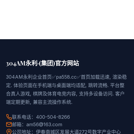
304AM永利·(集团)官方网站
304AM永利企业首页✅pa558.cc✅首页加载迅速, 渲染稳
定. 体验页面在手机端与桌面端均适配, 跳转流畅. 平台整
合真人游戏, 棋牌及体育电竞内容, 支持多设备访问. 客户
端定期更新, 兼容主流操作系统.
联系电话：400-504-8266
邮箱：am56@163.com
公司地址：伊春南城区发展大道272号数字产业中心