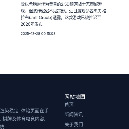
款以希腊时代为背景的2.5D银河战士恶魔城游
戏，但该作迟迟不见踪影。近日游戏记者杰夫·格
拉布(Jeff Grubb)透露，这款游戏已被推迟至
2026年发布。
2025-12-28 00:15:03
网站地图
首页
, 渲染稳定. 体验页面在手
新闻资讯
, 棋牌及体育电竞内容,
关于我们
统.