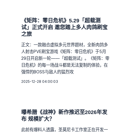
《矩阵：零日危机》5.29「超载测
试」正式开启 邀您踏上多人肉鸽刷宝
之旅
正文：一款融合虚拟多元世界题材，全新肉鸽多
人射击PVE刷宝游戏《矩阵：零日危机》于5月
29日开启新一轮——「超载测试」。《矩阵：零
日危机》的每一场战斗都是无法复制的体验，在
强悍的BOSS与敌人的猛烈攻
2025-12-28 04:00:03
曝希腊《战神》新作推迟至2026年发
布 规模扩大？
此前有爆料人透露，圣莫尼卡工作室正在开发一