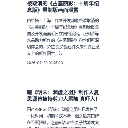
被取消的《古墓丽影：十周年纪
念版》重制版画面泄露
由维塔士上海工作室开发却最终遭取消的
《古墓丽影：十周年纪念版》重制版概念
图及开发画面近日在网络流出。正如苦等
水晶动力新作的《古墓丽影》粉丝们所深
切体会的，劳拉·克劳馥已许久未有真正意
义上的新作问世。过
2026-07-29 01:45:03
曝《明末：渊虚之羽》制作人夏
思源曾被持剪刀人尾随 真吓人！
国产ARPG《明末：渊虚之羽》已发售了
一段时间，初期争议不断，但之后其口碑
在不断扭转。之前B站UP主贞子姑凉发文