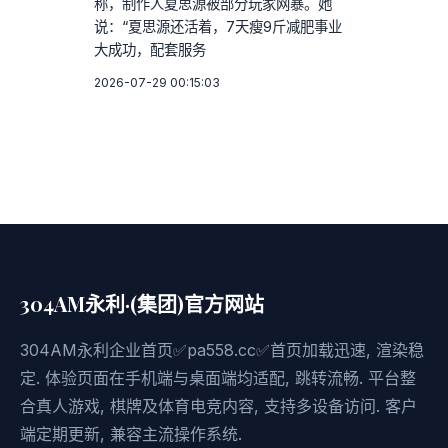
称，制作人夏思源被部分玩家网暴。她
说：“夏思源还活着，7天瘦9斤减肥事业
大成功，配套服务
2026-07-29 00:15:03
304AM永利·(集团)官方网站
304AM永利企业首页✅pa558.cc✅首页加载迅速, 渲染稳
定. 体验页面在手机端与桌面端均适配, 跳转流畅. 平台整
合真人游戏, 棋牌及体育电竞内容, 支持多设备访问. 客户
端定期更新, 兼容主流操作系统.