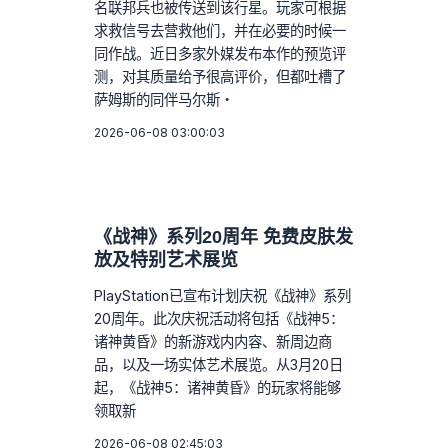
名联邦兵也被传送到该行星。玩家可根据
求救信号去营救他们，并在必要的时候一
同作战。近日多家外媒发布本作的预览评
测，对其质量给予很高评价，但都吐槽了
萨姆斯的同伴马尔斯・
2026-06-08 03:00:03
《战神》系列20周年 免费皮肤发
放及特别艺术展览
PlayStation已宣布计划庆祝《战神》系列
20周年。此次庆祝活动将包括《战神5：
诸神黄昏》的新游戏内内容、新周边商
品，以及一场实体艺术展览。从3月20日
起，《战神5：诸神黄昏》的玩家将能够
领取新
2026-06-08 02:45:03