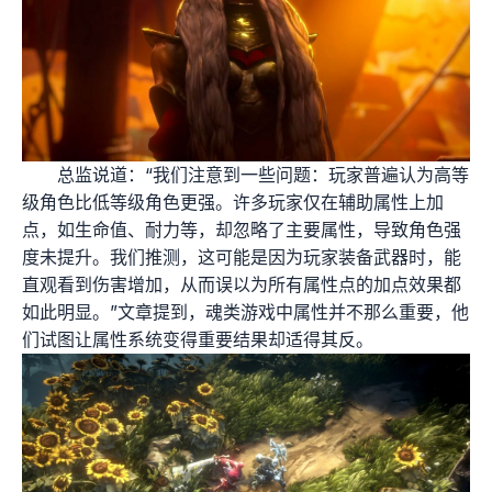
总监说道：“我们注意到一些问题：玩家普遍认为高等
级角色比低等级角色更强。许多玩家仅在辅助属性上加
点，如生命值、耐力等，却忽略了主要属性，导致角色强
度未提升。我们推测，这可能是因为玩家装备武器时，能
直观看到伤害增加，从而误以为所有属性点的加点效果都
如此明显。”文章提到，魂类游戏中属性并不那么重要，他
们试图让属性系统变得重要结果却适得其反。