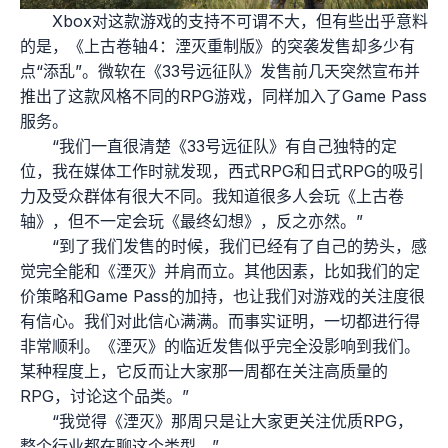
Xbox对这款游戏的支持不可谓不大，但有些出乎意料
的是，《上古卷轴4：湮灭重制版》的突袭发售却多少有
点“添乱”。微软在《33号远征队》发售前几天突然宣布并
推出了这款风格不同的RPG游戏，同样加入了Game Pass
服务。
“我们一直很清楚《33号远征队》有自己独特的定
位，我在媒体工作时就发现，西式RPG和日式RPG的吸引
力及受众群体有很大不同。我知道很多人会玩《上古卷
轴》，但不一定会玩《最终幻想》，反之亦然。”
“到了我们发售的时候，我们已经有了自己的势头，感
觉完全能和《湮灭》并肩而立。其他因素，比如我们的定
价策略和Game Pass的加持，也让我们对游戏的关注度很
有信心。我们对此信心满满。而事实证明，一切都进行得
非常顺利。《湮灭》的临近发售似乎完全没影响到我们。
某种程度上，它反而让大家那一周都在关注高质量的
RPG，讨论这个品类。”
“我觉得《湮灭》那周只是让大家更关注优质RPG，
整个行业都在聊这个类型。”