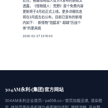
近日，根据怪物猎人官方X发布的新贴文
透露，《怪物猎人：荒野》首个免费内容
更新将于4月初正式上线，更多详细信息
将在3月底左右公布，目前已宣布的新增
内如下：· 新怪物“泡狐龙”· 超越“历战个
体”的更具挑
2026-02-27 23:15:03
304AM永利·(集团)官方网站
304AM永利企业首页✅pa558.cc✅首页加载迅速, 渲染稳
定. 体验页面在手机端与桌面端均适配, 跳转流畅. 平台整