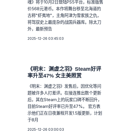
魂》将于10月2日登陆PS5平台，标准版售
价568元港币。本作将舞台移至北海道的
古称"虾夷地"，主角阿津为雪家族之仇，
将驾驭史上最庞杂的战国兵器库。除太刀
外，最新预告
2025-12-26 03:45:03
《明末：渊虚之羽》Steam好评
率升至47% 女主美照赏
《明末：渊虚之羽》发售后，因优化等问
题被许多人打差评。在接连推出数个更新
后，其在Steam上的玩家口碑不断回升，
目前Steam好评率已升至47%。 官方表
示他们正在日夜兼程开发1.5版更新，计划
于8月
2025-12-26 03:00:03