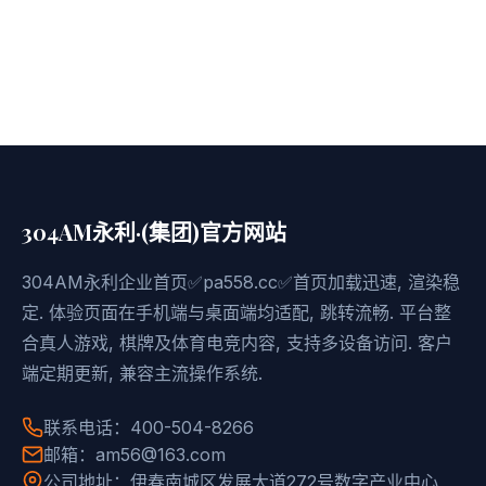
304AM永利·(集团)官方网站
304AM永利企业首页✅pa558.cc✅首页加载迅速, 渲染稳
定. 体验页面在手机端与桌面端均适配, 跳转流畅. 平台整
合真人游戏, 棋牌及体育电竞内容, 支持多设备访问. 客户
端定期更新, 兼容主流操作系统.
联系电话：400-504-8266
邮箱：am56@163.com
公司地址：伊春南城区发展大道272号数字产业中心