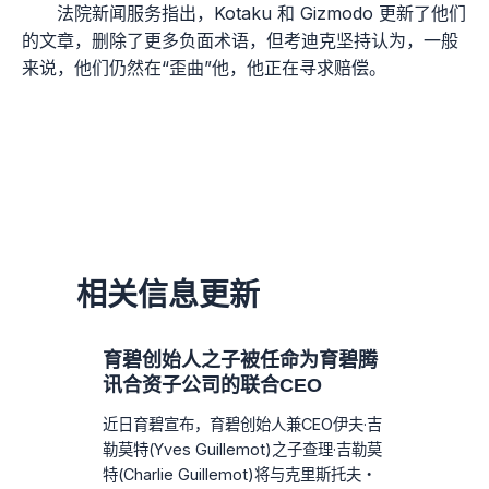
法院新闻服务指出，Kotaku 和 Gizmodo 更新了他们
的文章，删除了更多负面术语，但考迪克坚持认为，一般
来说，他们仍然在“歪曲”他，他正在寻求赔偿。
相关信息更新
育碧创始人之子被任命为育碧腾
讯合资子公司的联合CEO
近日育碧宣布，育碧创始人兼CEO伊夫·吉
勒莫特(Yves Guillemot)之子查理·吉勒莫
特(Charlie Guillemot)将与克里斯托夫・